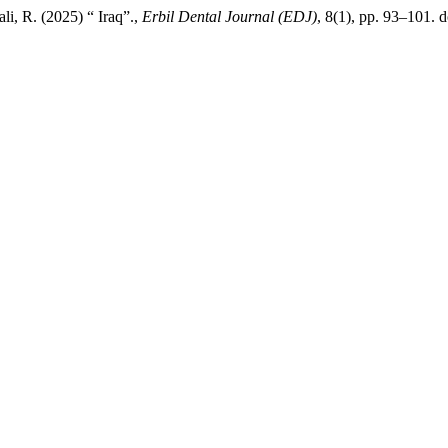
li, R. (2025) “ Iraq”.,
Erbil Dental Journal (EDJ)
, 8(1), pp. 93–101. 